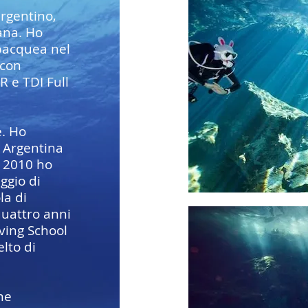
rgentino,
ana. Ho
ubacquea nel
 con
R e TDI Full
e. Ho
n Argentina
l 2010 ho
ggio di
la di
quattro anni
iving School
lto di
me