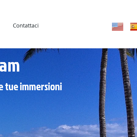
Contattaci
eam
le tue immersioni