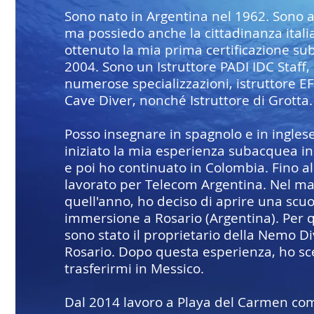
Sono nato in Argentina nel 1962. Sono a
ma possiedo anche la cittadinanza itali
ottenuto la mia prima certificazione s
2004. Sono un Istruttore PADI IDC Staff,
numerose specializzazioni, istruttore EF
Cave Diver, nonché Istruttore di Grotta.
Posso insegnare in spagnolo e in ingles
iniziato la mia esperienza subacquea i
e poi ho continuato in Colombia. Fino a
lavorato per Telecom Argentina. Nel ma
quell'anno, ho deciso di aprire una scuo
immersione a Rosario (Argentina). Per 
sono stato il proprietario della Nemo D
Rosario. Dopo questa esperienza, ho sce
trasferirmi in Messico.
Dal 2014 lavoro a Playa del Carmen co