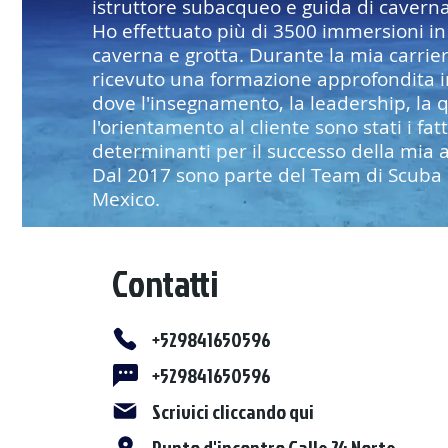
istruttore subacqueo e guida di caverna
Ho effettuato più di 3500 immersioni in
caverna e grotta. Durante la mia carrie
ricevuto una formazione approfondita 
dove l'insegnamento, la leadership, la q
l'orientamento al cliente sono stati i fatt
determinanti per il successo della mia at
Dal 2017 sono parte del Team di Scuba 
Mexico.
Contatti
+529841650596
+529841650596
Scrivici cliccando qui
Punto d'incontro Calle 24 Norte