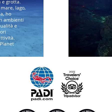
 e grotta.
 mare, lago,
ra, ho
in ambienti
ualità e
ori
tività.
Planet