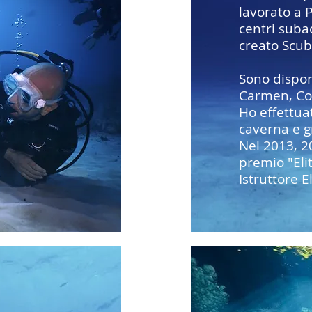
lavorato a 
centri suba
creato Scub
Sono dispon
Carmen, Coz
Ho effettua
caverna e gr
Nel 2013, 2
premio "Eli
Istruttore El