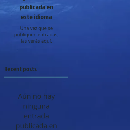
publicada en
este idioma
Una vez que se
publiquen entradas,
las verás aquí.
Recent posts
Aún no hay
ninguna
entrada
publicada en