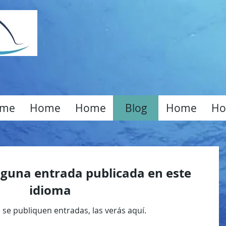
me
Home
Home
Blog
Home
H
guna entrada publicada en este
idioma
se publiquen entradas, las verás aquí.